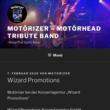
Zum
Inhalt
springen
MOTÖRIZER – MOTÖRHEAD
TRIBUTE BAND
-Keep The Spirit Alive-
Menü
VERÖFFENTLICHT
7. FEBRUAR 2020
VON
MOTORIZER
AM
Wizard Promotions
Motörizer bei der Konzertagentur „Wizard
Promotions“
Wizard Promotions Konzertagentur GmbH