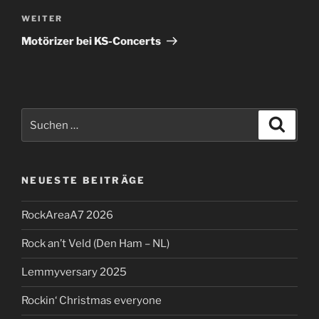
Nächster
WEITER
Beitrag
Motörizer bei KS-Concerts
Suchen
Suche
nach:
NEUESTE BEITRÄGE
RockAreaA7 2026
Rock an’t Veld (Den Ham – NL)
Lemmyversary 2025
Rockin‘ Christmas everyone