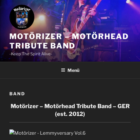
Zum
Inhalt
springen
MOTÖRIZER – MOTÖRHEAD
TRIBUTE BAND
-Keep The Spirit Alive-
Menü
BAND
Motörizer – Motörhead Tribute Band – GER
(est. 2012)