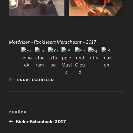
Motörizer – RockHeart Marschacht – 2017
KATEGORIEN
UNCATEGORIZED
Beitragsnavigation
Vorheriger
ZURÜCK
Beitrag
Kieler Schaubude 2017