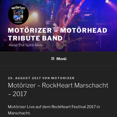
Zum
Inhalt
springen
MOTÖRIZER – MOTÖRHEAD
TRIBUTE BAND
-Keep The Spirit Alive-
Menü
VERÖFFENTLICHT
25. AUGUST 2017
VON
MOTORIZER
AM
Motörizer – RockHeart Marschacht
– 2017
Motörizer Live auf dem RockHeart Festival 2017 in
Marschacht.