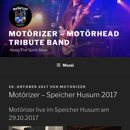
Zum
Inhalt
springen
MOTÖRIZER – MOTÖRHEAD
TRIBUTE BAND
-Keep The Spirit Alive-
Menü
VERÖFFENTLICHT
29. OKTOBER 2017
VON
MOTORIZER
AM
Motörizer – Speicher Husum 2017
Motörizer live im Speicher Husum am
29.10.2017