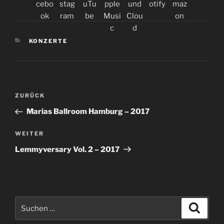
KATEGORIEN
KONZERTE
Beitragsnavigation
Vorheriger
ZURÜCK
Beitrag
Marias Ballroom Hamburg – 2017
Nächster
WEITER
Beitrag
Lemmyversary Vol. 2 – 2017
Suchen
Suche
nach: